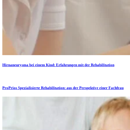
Hirnaneurysma bei einem Kind: Erfahrungen mit der Rehabilitation
ProPrios Spezialisierte Rehabilitation: aus der Perspektive einer Fachfrau