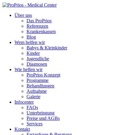
Zum
Inhalt
Über uns
springen
Das ProPrios
Referenzen
Krankenkassen
Blog
Wem helfen wir
Babys & Kleinkinder
Kinder
Jugendliche
Diagnosen
Wie helfen wir
ProPrios Konzept
Programme
Behandlungen
Aufnahme
Galerie
Infocenter
FAQs
Unterbringung
Preise und AGBs
Services
Kontakt
Erstanfrage & Beratung