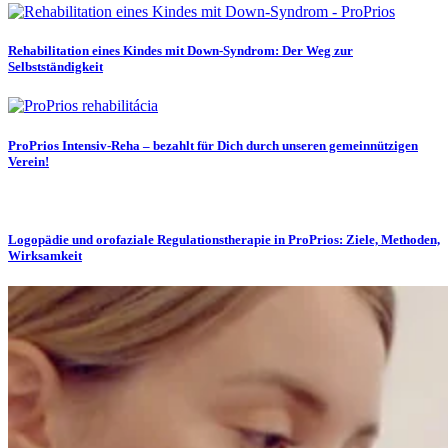
Rehabilitation eines Kindes mit Down-Syndrom: Der Weg zur
Selbstständigkeit
ProPrios Intensiv-Reha – bezahlt für Dich durch unseren gemeinnützigen
Verein!
Logopädie und orofaziale Regulationstherapie in ProPrios: Ziele, Methoden,
Wirksamkeit