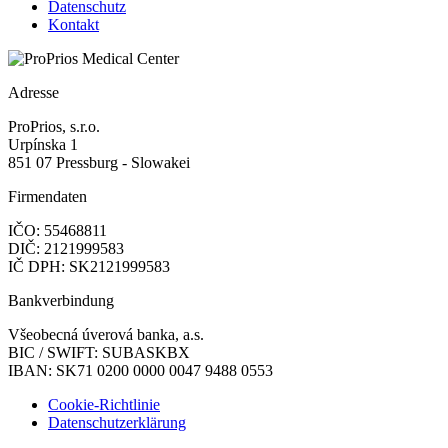
Datenschutz
Kontakt
Adresse
ProPrios, s.r.o.
Urpínska 1
851 07 Pressburg - Slowakei
Firmendaten
IČO: 55468811
DIČ: 2121999583
IČ DPH: SK2121999583
Bankverbindung
Všeobecná úverová banka, a.s.
BIC / SWIFT: SUBASKBX
IBAN: SK71 0200 0000 0047 9488 0553
Cookie-Richtlinie
Datenschutzerklärung