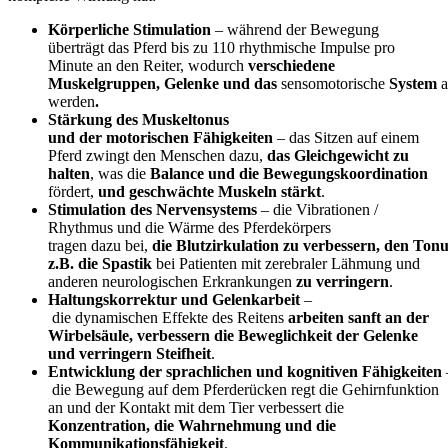
Körperliche
Stimulation
– während der Bewegung
überträgt das Pferd bis zu 110 rhythmische Impulse pro
Minute an den Reiter, wodurch
verschiedene
Muskelgruppen,
Gelenke
und
das
sensomotorische
System
a
werden
.
Stärkung
des Muskeltonus
und
der
motorischen
Fähigkeiten
– das Sitzen auf einem
Pferd zwingt den Menschen dazu,
das Gleichgewicht zu
halten
, was die
Balance und die Bewegungskoordination
fördert,
und geschwächte Muskeln
stärkt
.
Stimulation des Nervensystems
– die Vibrationen /
Rhythmus und die Wärme des Pferdekörpers
tragen dazu bei,
die
Blutzirkulation
zu
verbessern,
den
Tonu
z.B. die Spastik
bei Patienten mit zerebraler Lähmung und
anderen neurologischen Erkrankungen
zu verringern
.
Haltungskorrektur
und
Gelenkarbeit
–
die dynamischen Effekte des Reitens
arbeiten sanft an der
Wirbelsäule, verbessern die Beweglichkeit der Gelenke
und verringern Steifheit
.
Entwicklung
der
sprachlichen
und
kognitiven
Fähigkeiten
die Bewegung auf dem Pferderücken regt die Gehirnfunktion
an und der Kontakt mit dem Tier verbessert die
Konzentration, die Wahrnehmung und die
Kommunikationsfähigkeit
.