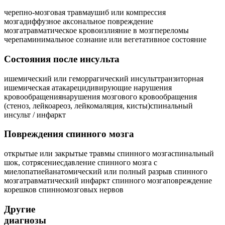
черепно-мозговая травма
ушиб или компрессия
мозга
диффузное аксональное повреждение
мозга
травматическое кровоизлияние в мозг
переломы
черепа
минимальное сознание или вегетативное состояние
Состояния после инсульта
ишемический или геморрагический инсульт
транзиторная
ишемическая атака
рецидивирующие нарушения
кровообращения
нарушения мозгового кровообращения
(стеноз, лейкоареоз, лейкомаляция, кисты)
спинальный
инсульт / инфаркт
Повреждения спинного мозга
открытые или закрытые травмы спинного мозга
спинальный
шок, сотрясение
сдавление спинного мозга с
миелопатией
анатомический или полный разрыв спинного
мозга
травматический инфаркт спинного мозга
повреждение
корешков спинномозговых нервов
Другие
диагнозы