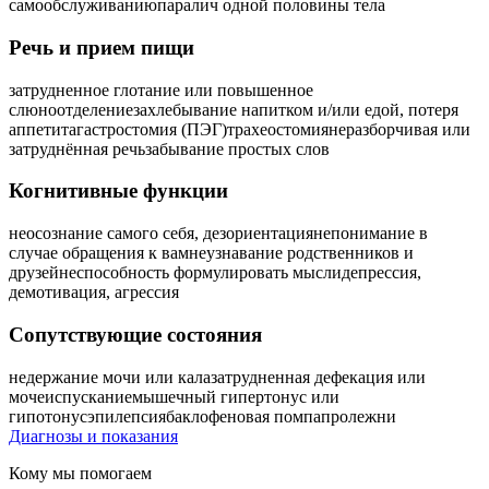
самообслуживанию
паралич одной половины тела
Речь и прием пищи
затрудненное глотание или повышенное
слюноотделение
захлебывание напитком и/или едой, потеря
аппетита
гастростомия (ПЭГ)
трахеостомия
неразборчивая или
затруднённая речь
забывание простых слов
Когнитивные функции
неосознание самого себя, дезориентация
непонимание в
случае обращения к вам
неузнавание родственников и
друзей
неспособность формулировать мысли
депрессия,
демотивация, агрессия
Сопутствующие состояния
недержание мочи или кала
затрудненная дефекация или
мочеиспускание
мышечный гипертонус или
гипотонус
эпилепсия
баклофеновая помпа
пролежни
Диагнозы и показания
Кому мы помогаем