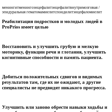
менингит
менингоэнцефалит
энцефалит
внутримозговая /
эпидуральная гематома
миелит
спондилит
энцефаломиелит
Реабилитация подростков и молодых людей в
ProPrios имеет целью
Восстановить и улучшить
грубую и мелкую
моторику, функции речи и глотания, улучшить
когнитивные способности и память пациента.
Добиться
положительных сдвигов и видимых
результатов там, где их не ожидают, а другие
специалисты не предвидят никакого прогресса.
Улучшить или заново обрести
навыки ходьбы и