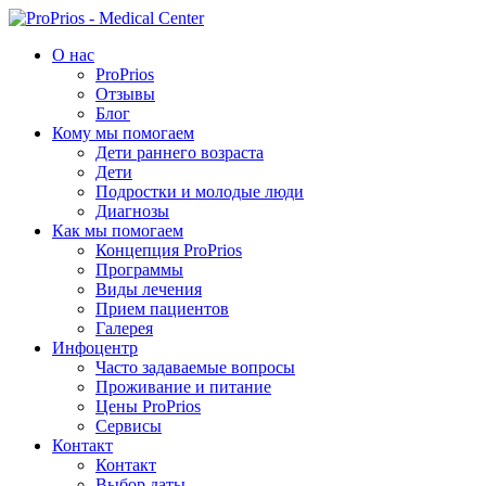
Перейти
к
О нас
сути
ProPrios
Отзывы
Блог
Кому мы помогаем
Дети раннего возраста
Дети
Подростки и молодые люди
Диагнозы
Как мы помогаем
Концепция ProPrios
Программы
Виды лечения
Прием пациентов
Галерея
Инфоцентр
Часто задаваемые вопросы
Проживание и питание
Цены ProPrios
Сервисы
Контакт
Контакт
Выбор даты